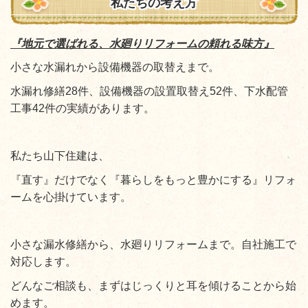
私たちの考え方
『地元で選ばれる、水廻りリフォームの頼れる味方』
小さな水漏れから設備機器の取替えまで。
水漏れ修繕28件、設備機器の設置取替え52件、下水配管
工事42件の実績があります。
私たち山下住建は、
『直す』だけでなく『暮らしをもっと豊かにする』リフォ
ームを心掛けています。
小さな漏水修繕から、
水廻りリフォーム
まで。自社施工で
対応します。
どんなご相談も、まずはじっくりと耳を傾けることから始
めます。